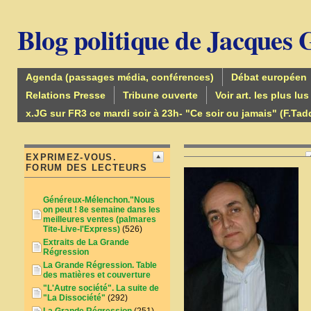
Blog politique de Jacques
Agenda (passages média, conférences)
Débat européen
Relations Presse
Tribune ouverte
Voir art. les plus lus
x.JG sur FR3 ce mardi soir à 23h- "Ce soir ou jamais" (F.Tad
EXPRIMEZ-VOUS.
FORUM DES LECTEURS
Généreux-Mélenchon."Nous
on peut ! 8e semaine dans les
meilleures ventes (palmares
Tite-Live-l'Express)
(526)
Extraits de La Grande
Régression
La Grande Régression. Table
des matières et couverture
"L'Autre société". La suite de
"La Dissociété"
(292)