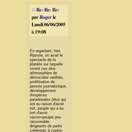
Re: Re: Re:
par
Roger
le
Lundi 06/06/2005
à 19:08
En regardant, hier,
Riposte, on avait le
spectacle de la
planète sur laquelle
vivent ces élus:
athmosphère de
démocratie raréfiée,
prolifération de
pensée journalistique,
développement
d'espèces
paradoxales (élus qui
ont eu raison d'avoir
tort, peuple qui a eu
tort d'avoir
raison=peuple peu
raisonnable,
dirigeants de partis
cohérents à contre-