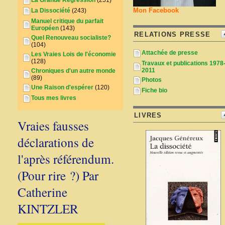
La Grande Régression
(251)
Mon Facebook
La Dissociété
(243)
Manuel critique du parfait
Européen
(143)
RELATIONS PRESSE
Quel Renouveau socialiste?
(104)
Attachée de presse
Les Vraies Lois de l'économie
(128)
Travaux et publications 1978
2011
Chroniques d'un autre monde
(89)
Photos
Une Raison d'espérer
(120)
Fiche bio
Tous mes livres
LIVRES
Vraies fausses
déclarations de
l'après référendum.
(Pour rire ?) Par
Catherine
KINTZLER