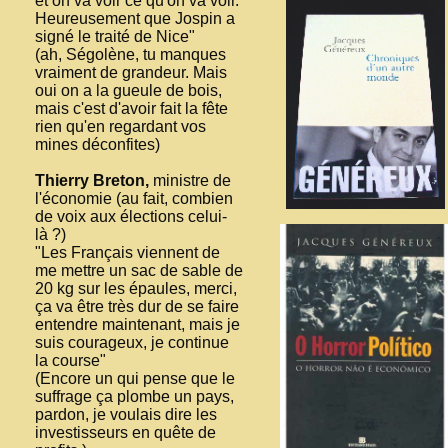
et on va voir ce qu'on va voir.
Heureusement que Jospin a
signé le traité de Nice"
(ah, Ségolène, tu manques
vraiment de grandeur. Mais
oui on a la gueule de bois,
mais c'est d'avoir fait la fête
rien qu'en regardant vos
mines déconfites)
Thierry Breton,
ministre de
l'économie (au fait, combien
de voix aux élections celui-
là ?)
"Les Français viennent de
me mettre un sac de sable de
20 kg sur les épaules, merci,
ça va être très dur de se faire
entendre maintenant, mais je
suis courageux, je continue
la course"
(Encore un qui pense que le
suffrage ça plombe un pays,
pardon, je voulais dire les
investisseurs en quête de