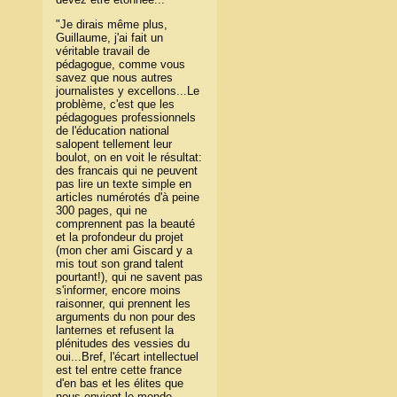
"Je dirais même plus,
Guillaume, j'ai fait un
véritable travail de
pédagogue, comme vous
savez que nous autres
journalistes y excellons...Le
problème, c'est que les
pédagogues professionnels
de l'éducation national
salopent tellement leur
boulot, on en voit le résultat:
des francais qui ne peuvent
pas lire un texte simple en
articles numérotés d'à peine
300 pages, qui ne
comprennent pas la beauté
et la profondeur du projet
(mon cher ami Giscard y a
mis tout son grand talent
pourtant!), qui ne savent pas
s'informer, encore moins
raisonner, qui prennent les
arguments du non pour des
lanternes et refusent la
plénitudes des vessies du
oui...Bref, l'écart intellectuel
est tel entre cette france
d'en bas et les élites que
nous envient le monde