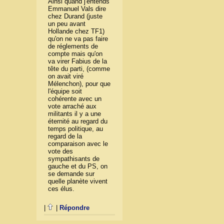
Ainsi quand j'entends
Emmanuel Vals dire
chez Durand (juste
un peu avant
Hollande chez TF1)
qu'on ne va pas faire
de réglements de
compte mais qu'on
va virer Fabius de la
tête du parti, (comme
on avait viré
Mélenchon), pour que
l'équipe soit
cohérente avec un
vote arraché aux
militants il y a une
éternité au regard du
temps politique, au
regard de la
comparaison avec le
vote des
sympathisants de
gauche et du PS, on
se demande sur
quelle planète vivent
ces élus.
|
|
Répondre