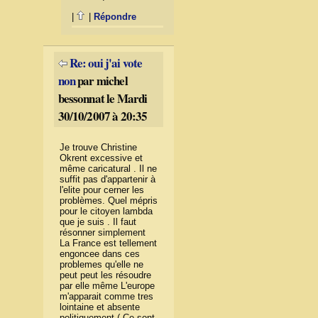
|
|
Répondre
Re: oui j'ai vote
non
par michel
bessonnat le Mardi
30/10/2007 à 20:35
Je trouve Christine
Okrent excessive et
même caricatural . Il ne
suffit pas d'appartenir à
l'elite pour cerner les
problèmes. Quel mépris
pour le citoyen lambda
que je suis . Il faut
résonner simplement
La France est tellement
engoncee dans ces
problemes qu'elle ne
peut peut les résoudre
par elle même L'europe
m'apparait comme tres
lointaine et absente
politiquement ( Ce sont