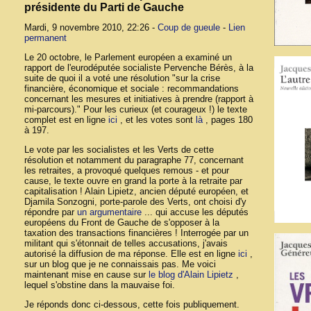
présidente du Parti de Gauche
Mardi, 9 novembre 2010, 22:26 -
Coup de gueule
-
Lien
permanent
Le 20 octobre, le Parlement européen a examiné un
rapport de l'eurodéputée socialiste Pervenche Bérès, à la
suite de quoi il a voté une résolution "sur la crise
financière, économique et sociale : recommandations
concernant les mesures et initiatives à prendre (rapport à
mi-parcours)." Pour les curieux (et courageux !) le texte
complet est en ligne
ici
, et les votes sont
là
, pages 180
à 197.
Le vote par les socialistes et les Verts de cette
résolution et notamment du paragraphe 77, concernant
les retraites, a provoqué quelques remous - et pour
cause, le texte ouvre en grand la porte à la retraite par
capitalisation ! Alain Lipietz, ancien député européen, et
Djamila Sonzogni, porte-parole des Verts, ont choisi d'y
répondre par
un argumentaire
... qui accuse les députés
européens du Front de Gauche de s'opposer à la
taxation des transactions financières ! Interrogée par un
militant qui s'étonnait de telles accusations, j'avais
autorisé la diffusion de ma réponse. Elle est en ligne
ici
,
sur un blog que je ne connaissais pas. Me voici
maintenant mise en cause sur
le blog d'Alain Lipietz
,
lequel s'obstine dans la mauvaise foi.
Je réponds donc ci-dessous, cette fois publiquement.