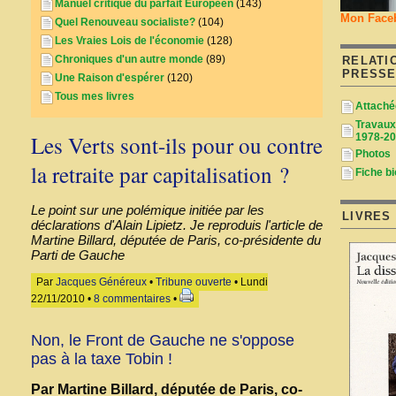
Manuel critique du parfait Européen
(143)
Mon Face
Quel Renouveau socialiste?
(104)
Les Vraies Lois de l'économie
(128)
Chroniques d'un autre monde
(89)
RELATI
PRESS
Une Raison d'espérer
(120)
Tous mes livres
Attaché
Travaux 
Les Verts sont-ils pour ou contre
1978-20
Photos
la retraite par capitalisation ?
Fiche bi
Le point sur une polémique initiée par les
LIVRES
déclarations d'Alain Lipietz. Je reproduis l'article de
Martine Billard, députée de Paris, co-présidente du
Parti de Gauche
Par
Jacques Généreux
•
Tribune ouverte
• Lundi
22/11/2010 •
8 commentaires
•
Non, le Front de Gauche ne s'oppose
pas à la taxe Tobin !
Par Martine Billard, députée de Paris, co-