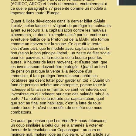
(AGIRCC, ARCO) et fonds de pension, contrairement à
ce que le paragraphe 77 présente comme un modèle à
imposer dans toute l'Europe.
Quant à l'idée développée dans le dernier billet d'Alain
Lipietz, selon laquelle il s'agirait de protéger les cotisants
ayant eu recours à la capitalisation contre les mauvais
placements, et dans l'exemple utilisé par lui, contre une
éventuelle faillite de la Préfon ou de la MAIF, elle tombe
comme un cheveu sur la soupe. Ce que dit le texte,
c'est d'une part, que le modèle avec capitalisation est le
bon (selon le bon principe libéral : un zeste de filet social
pour les pauvres, et la roulette de la bourse pour les
autres, à hauteur de leurs moyens), et d'autre part, que
les investisseurs doivent être protégés. Quand un fond
de pension pratique la vente à la découpe d'un
immeuble, il faut protéger l'investisseur contre les
locataires qui osent lutter pour garder un toit ? Quand un
fond de pension achète une entreprise, pompe toute la
richesse et la laisse en faillite, ce sont les intérêts des
investisseurs qui priment sur ceux des salariés mis à la
porte ? La réalité de la retraite par capitalisation, quel
que soit au final son habillage, c'est la lutte de tous
contre tous. Et c'est ce modèle de société que nous
combattons.
On aurait pu penser que Les Verts/EE nous refaisaient
un coup similaire à celui qui les a amenés à voter en
faveur de la résolution sur Copenhague , au nom du
moindre mal, malgré l'ode au nucléaire. Or cet article sur