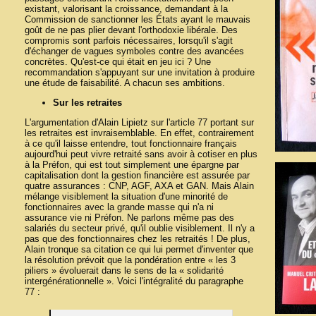
existant, valorisant la croissance, demandant à la
Commission de sanctionner les États ayant le mauvais
goût de ne pas plier devant l'orthodoxie libérale. Des
compromis sont parfois nécessaires, lorsqu'il s'agit
d'échanger de vagues symboles contre des avancées
concrètes. Qu'est-ce qui était en jeu ici ? Une
recommandation s'appuyant sur une invitation à produire
une étude de faisabilité. A chacun ses ambitions.
Sur les retraites
L'argumentation d'Alain Lipietz sur l'article 77 portant sur
les retraites est invraisemblable. En effet, contrairement
à ce qu'il laisse entendre, tout fonctionnaire français
aujourd'hui peut vivre retraité sans avoir à cotiser en plus
à la Préfon, qui est tout simplement une épargne par
capitalisation dont la gestion financière est assurée par
quatre assurances : CNP, AGF, AXA et GAN. Mais Alain
mélange visiblement la situation d'une minorité de
fonctionnaires avec la grande masse qui n'a ni
assurance vie ni Préfon. Ne parlons même pas des
salariés du secteur privé, qu'il oublie visiblement. Il n'y a
pas que des fonctionnaires chez les retraités ! De plus,
Alain tronque sa citation ce qui lui permet d'inventer que
la résolution prévoit que la pondération entre « les 3
piliers » évoluerait dans le sens de la « solidarité
intergénérationnelle ». Voici l'intégralité du paragraphe
77 :