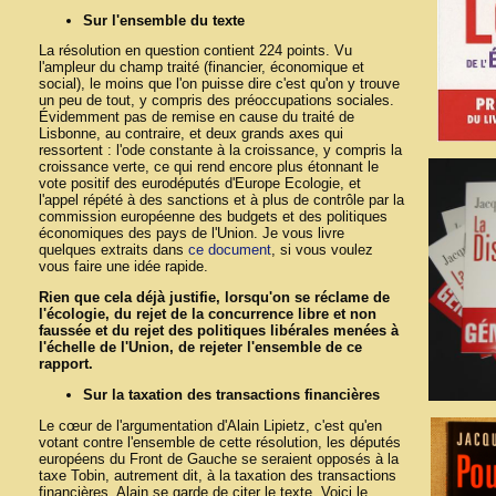
Sur l'ensemble du texte
La résolution en question contient 224 points. Vu
l'ampleur du champ traité (financier, économique et
social), le moins que l'on puisse dire c'est qu'on y trouve
un peu de tout, y compris des préoccupations sociales.
Évidemment pas de remise en cause du traité de
Lisbonne, au contraire, et deux grands axes qui
ressortent : l'ode constante à la croissance, y compris la
croissance verte, ce qui rend encore plus étonnant le
vote positif des eurodéputés d'Europe Ecologie, et
l'appel répété à des sanctions et à plus de contrôle par la
commission européenne des budgets et des politiques
économiques des pays de l'Union. Je vous livre
quelques extraits dans
ce document
, si vous voulez
vous faire une idée rapide.
Rien que cela déjà justifie, lorsqu'on se réclame de
l'écologie, du rejet de la concurrence libre et non
faussée et du rejet des politiques libérales menées à
l'échelle de l'Union, de rejeter l'ensemble de ce
rapport.
Sur la taxation des transactions financières
Le cœur de l'argumentation d'Alain Lipietz, c'est qu'en
votant contre l'ensemble de cette résolution, les députés
européens du Front de Gauche se seraient opposés à la
taxe Tobin, autrement dit, à la taxation des transactions
financières. Alain se garde de citer le texte. Voici le