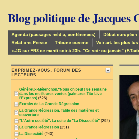
Blog politique de Jacques
Agenda (passages média, conférences)
Débat européen
Relations Presse
Tribune ouverte
Voir art. les plus lus
x.JG sur FR3 ce mardi soir à 23h- "Ce soir ou jamais" (F.Tad
EXPRIMEZ-VOUS. FORUM DES
LECTEURS
Généreux-Mélenchon."Nous on peut ! 8e semaine
dans les meilleures ventes (palmares Tite-Live-
l'Express)
(526)
Extraits de La Grande Régression
La Grande Régression. Table des matières et
couverture
"L'Autre société". La suite de "La Dissociété"
(292)
La Grande Régression
(251)
La Dissociété
(243)