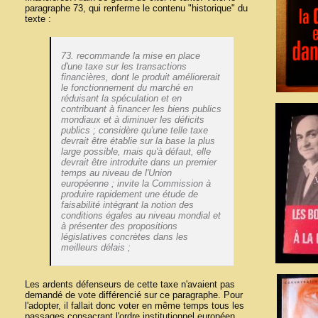
paragraphe 73, qui renferme le contenu "historique" du
texte :
73. recommande la mise en place
d'une taxe sur les transactions
financières, dont le produit améliorerait
le fonctionnement du marché en
réduisant la spéculation et en
contribuant à financer les biens publics
mondiaux et à diminuer les déficits
publics ; considère qu'une telle taxe
devrait être établie sur la base la plus
large possible, mais qu'à défaut, elle
devrait être introduite dans un premier
temps au niveau de l'Union
européenne ; invite la Commission à
produire rapidement une étude de
faisabilité intégrant la notion des
conditions égales au niveau mondial et
à présenter des propositions
législatives concrètes dans les
meilleurs délais ;
Les ardents défenseurs de cette taxe n'avaient pas
demandé de vote différencié sur ce paragraphe. Pour
l'adopter, il fallait donc voter en même temps tous les
passages consacrant l'ordre institutionnel européen