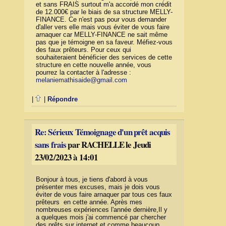
et sans FRAIS surtout m'a accordé mon crédit
de 12.000€ par le biais de sa structure MELLY-
FINANCE. Ce n'est pas pour vous demander
d'aller vers elle mais vous éviter de vous faire
arnaquer car MELLY-FINANCE ne sait même
pas que je témoigne en sa faveur. Méfiez-vous
des faux prêteurs. Pour ceux qui
souhaiteraient bénéficier des services de cette
structure en cette nouvelle année, vous
pourrez la contacter à l'adresse :
melaniemathisaide@gmail.com
|
|
Répondre
Re: Sérieux Témoignage d'un prêt acquis
sans frais
par RACHELLE le Jeudi
23/02/2023 à 14:01
Bonjour à tous, je tiens d'abord à vous
présenter mes excuses, mais je dois vous
éviter de vous faire arnaquer par tous ces faux
prêteurs en cette année. Après mes
nombreuses expériences l'année dernière,Il y
a quelques mois j'ai commencé par chercher
des prêts sur internet et comme beaucoup