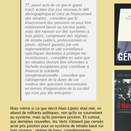
77. prend acte de ce que le grand
krach éclaire d'un jour nouveau le défi
démographique et celui du financement
des retraites ; considère que le
financement des pensions ne peut être
entièrement laissé au secteur public,
mais doit reposer sur des systèmes à
trois piliers, comprenant des régimes
de retraite publics, professionnels et
privés, dûment garantis par une
réglementation et une surveillance
spécifiques destinées à protéger les
investisseurs ; considère en outre que
les retraites devront être réformées à
l'échelle européenne pour contribuer à
financer la solidarité
intergénérationnelle ; considère que
l'allongement de la durée de vie
soulève des questions transversales
en termes d'organisation de la société
qui n'ont pas été anticipées ;
Mais même si ce que décrit Alain Lipietz était réel, on
attend de militants politiques, non qu'ils se soumettent
au système, mais qu'ils prennent position. Et surtout,
aux dernières nouvelles, les Verts n'étaient pas censés
avoir pris position pour un système de retraite basé sur
trois niveaux : régime de base, complémentaire