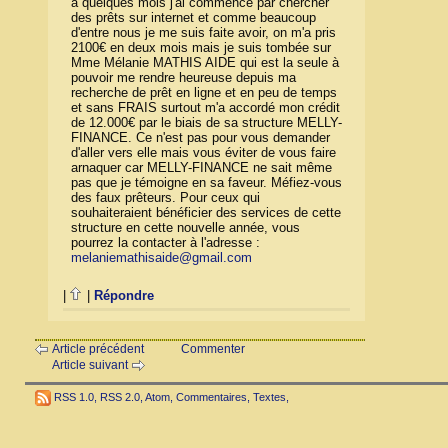
a quelques mois j'ai commencé par chercher
des prêts sur internet et comme beaucoup
d'entre nous je me suis faite avoir, on m'a pris
2100€ en deux mois mais je suis tombée sur
Mme Mélanie MATHIS AIDE qui est la seule à
pouvoir me rendre heureuse depuis ma
recherche de prêt en ligne et en peu de temps
et sans FRAIS surtout m'a accordé mon crédit
de 12.000€ par le biais de sa structure MELLY-
FINANCE. Ce n'est pas pour vous demander
d'aller vers elle mais vous éviter de vous faire
arnaquer car MELLY-FINANCE ne sait même
pas que je témoigne en sa faveur. Méfiez-vous
des faux prêteurs. Pour ceux qui
souhaiteraient bénéficier des services de cette
structure en cette nouvelle année, vous
pourrez la contacter à l'adresse :
melaniemathisaide@gmail.com
|
|
Répondre
Article précédent
Commenter
Article suivant
RSS 1.0
,
RSS 2.0
,
Atom
,
Commentaires
,
Textes
,