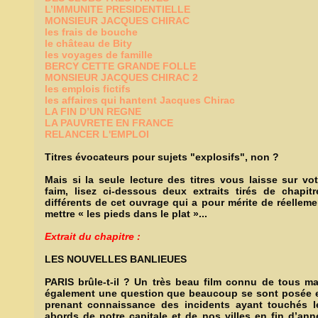
L’IMMUNITE PRESIDENTIELLE
MONSIEUR JACQUES CHIRAC
les frais de bouche
le château de Bity
les voyages de famille
BERCY CETTE GRANDE FOLLE
MONSIEUR JACQUES CHIRAC 2
les emplois fictifs
les affaires qui hantent Jacques Chirac
LA FIN D’UN REGNE
LA PAUVRETE EN FRANCE
RELANCER L'EMPLOI
Titres évocateurs pour sujets "explosifs", non ?
Mais si la seule lecture des titres vous laisse sur vot
faim, lisez ci-dessous deux extraits tirés de chapitr
différents de cet ouvrage qui a pour mérite de réelleme
mettre « les pieds dans le plat »...
Extrait du chapitre :
LES NOUVELLES BANLIEUES
PARIS brûle-t-il ? Un très beau film connu de tous ma
également une question que beaucoup se sont posée 
prenant connaissance des incidents ayant touchés l
abords de notre capitale et de nos villes en fin d’ann