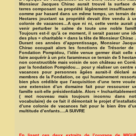
Monsieur Jacques Chirac aurait trouvé la surface d
terres composant sa propriété légèrement insuffisante 
comme par hasard dans un même temps, un terrain de
Hectares jouxtant sa propriété devait être vendu à u
colonie de vacances…A que ni ni, cette vente aurait 
venir perturber le calme de toute une noble famill
Toujours est-il qu’à ce moment, il serait passer une id
des plus « charitable » dans la tête de Monsieur Chirac
Durant ces années d’apprentissage, Monsieur Jacqu
Chirac occupait alors les fonctions de Trésorier de 
Fondation Pompidou, l’idée venue germer était celle 
faire acquérir à un prix faramineux ce terrain de 5 hectar
non constructible mais voisin de son château en Corrè
par la fondation Pompidou… pour y réaliser un centre 
vacances pour personnes âgées aurait-il déclaré a
membres de la Fondation, ce qui humainement ressorta
bien plus crédible que l’acquisition d’une terre vouée
une extension d’un domaine fait pour ressourcer u
famille soit-elle présidentiable. Alors « Incharitablement
( mot nouveau mais toujours inconnu dans not
vocabulaire) de ce fait il démontait le projet d’installati
d’une colonie de vacances fait pour le bien être d’u
multitude d’enfants….A SUIVRE
En lisant ces deux extraits de l’ouvrage de MIGU