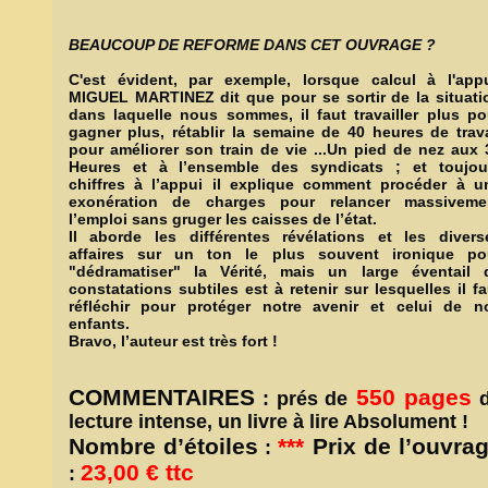
BEAUCOUP DE REFORME DANS CET OUVRAGE ?
C'est évident, par exemple, lorsque calcul à l'appu
MIGUEL MARTINEZ dit que pour se sortir de la situati
dans laquelle nous sommes, il faut travailler plus po
gagner plus, rétablir la semaine de 40 heures de trava
pour améliorer son train de vie ...Un pied de nez aux 
Heures et à l’ensemble des syndicats ; et toujou
chiffres à l’appui il explique comment procéder à u
exonération de charges pour relancer massiveme
l’emploi sans gruger les caisses de l’état.
Il aborde les différentes révélations et les divers
affaires sur un ton le plus souvent ironique po
"dédramatiser" la Vérité, mais un large éventail 
constatations subtiles est à retenir sur lesquelles il fa
réfléchir pour protéger notre avenir et celui de n
enfants.
Bravo, l’auteur est très fort !
COMMENTAIRES
550 pages
: prés de
d
lecture intense, un livre à lire Absolument !
Nombre d’étoiles
***
Prix de l’ouvra
:
23,00 € ttc
: