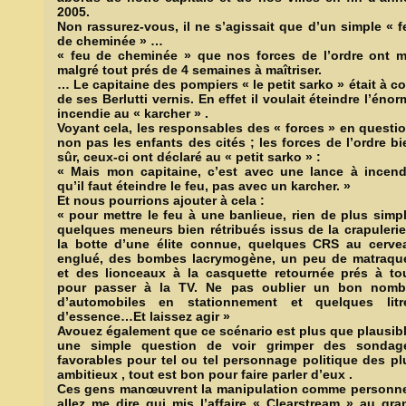
2005.
Non rassurez-vous, il ne s’agissait que d’un simple « f
de cheminée » …
« feu de cheminée » que nos forces de l’ordre ont m
malgré tout prés de 4 semaines à maîtriser.
… Le capitaine des pompiers « le petit sarko » était à co
de ses Berlutti vernis. En effet il voulait éteindre l’énor
incendie au « karcher » .
Voyant cela, les responsables des « forces » en questio
non pas les enfants des cités ; les forces de l’ordre bi
sûr, ceux-ci ont déclaré au « petit sarko » :
« Mais mon capitaine, c’est avec une lance à incend
qu’il faut éteindre le feu, pas avec un karcher. »
Et nous pourrions ajouter à cela :
« pour mettre le feu à une banlieue, rien de plus simpl
quelques meneurs bien rétribués issus de la crapulerie
la botte d’une élite connue, quelques CRS au cerve
englué, des bombes lacrymogène, un peu de matraqu
et des lionceaux à la casquette retournée prés à to
pour passer à la TV. Ne pas oublier un bon nomb
d’automobiles en stationnement et quelques litr
d’essence…Et laissez agir »
Avouez également que ce scénario est plus que plausibl
une simple question de voir grimper des sondag
favorables pour tel ou tel personnage politique des pl
ambitieux , tout est bon pour faire parler d’eux .
Ces gens manœuvrent la manipulation comme personne
allez me dire qui mis l’affaire « Clearstream » au gra