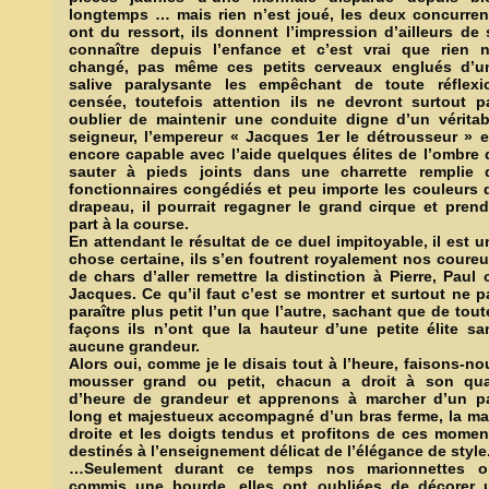
longtemps … mais rien n’est joué, les deux concurren
ont du ressort, ils donnent l’impression d’ailleurs de 
connaître depuis l’enfance et c’est vrai que rien n
changé, pas même ces petits cerveaux englués d’u
salive paralysante les empêchant de toute réflexi
censée, toutefois attention ils ne devront surtout p
oublier de maintenir une conduite digne d’un véritab
seigneur, l’empereur « Jacques 1er le détrousseur » e
encore capable avec l’aide quelques élites de l’ombre 
sauter à pieds joints dans une charrette remplie 
fonctionnaires congédiés et peu importe les couleurs 
drapeau, il pourrait regagner le grand cirque et prend
part à la course.
En attendant le résultat de ce duel impitoyable, il est u
chose certaine, ils s’en foutrent royalement nos coureu
de chars d’aller remettre la distinction à Pierre, Paul 
Jacques. Ce qu’il faut c’est se montrer et surtout ne p
paraître plus petit l’un que l’autre, sachant que de tout
façons ils n’ont que la hauteur d’une petite élite sa
aucune grandeur.
Alors oui, comme je le disais tout à l’heure, faisons-no
mousser grand ou petit, chacun a droit à son qua
d’heure de grandeur et apprenons à marcher d’un p
long et majestueux accompagné d’un bras ferme, la ma
droite et les doigts tendus et profitons de ces momen
destinés à l’enseignement délicat de l’élégance de style
…Seulement durant ce temps nos marionnettes o
commis une bourde, elles ont oubliées de décorer 