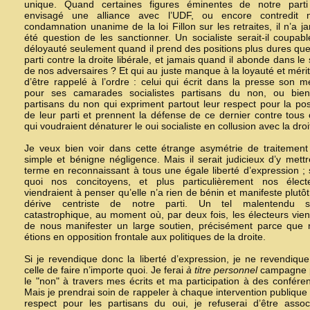
unique. Quand certaines figures éminentes de notre parti
envisagé une alliance avec l’UDF, ou encore contredit n
condamnation unanime de la loi Fillon sur les retraites, il n’a j
été question de les sanctionner. Un socialiste serait-il coupab
déloyauté seulement quand il prend des positions plus dures qu
parti contre la droite libérale, et jamais quand il abonde dans le
de nos adversaires ? Et qui au juste manque à la loyauté et mérit
d’être rappelé à l’ordre : celui qui écrit dans la presse son m
pour ses camarades socialistes partisans du non, ou bien
partisans du non qui expriment partout leur respect pour la pos
de leur parti et prennent la défense de ce dernier contre tous
qui voudraient dénaturer le oui socialiste en collusion avec la droi
Je veux bien voir dans cette étrange asymétrie de traitemen
simple et bénigne négligence. Mais il serait judicieux d’y mett
terme en reconnaissant à tous une égale liberté d’expression ;
quoi nos concitoyens, et plus particulièrement nos électe
viendraient à penser qu’elle n’a rien de bénin et manifeste plutô
dérive centriste de notre parti. Un tel malentendu se
catastrophique, au moment où, par deux fois, les électeurs vie
de nous manifester un large soutien, précisément parce que 
étions en opposition frontale aux politiques de la droite.
Si je revendique donc la liberté d’expression, je ne revendiqu
celle de faire n’importe quoi. Je ferai
à titre personnel
campagne 
le
"non"
à travers mes écrits et ma participation à des confére
Mais je prendrai soin de rappeler à chaque intervention publiqu
respect pour les partisans du oui, je refuserai d’être asso