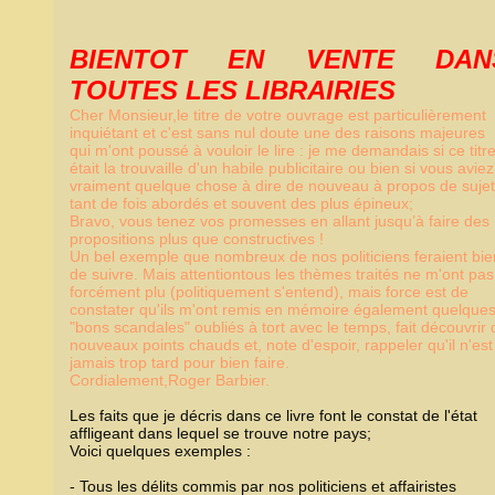
BIENTOT EN VENTE DAN
TOUTES LES LIBRAIRIES
Cher Monsieur,le titre de votre ouvrage est particulièrement
inquiétant et c'est sans nul doute une des raisons majeures
qui m'ont poussé à vouloir le lire : je me demandais si ce titr
était la trouvaille d'un habile publicitaire ou bien si vous aviez
vraiment quelque chose à dire de nouveau à propos de suje
tant de fois abordés et souvent des plus épineux;
Bravo, vous tenez vos promesses en allant jusqu’à faire des
propositions plus que constructives !
Un bel exemple que nombreux de nos politiciens feraient bie
de suivre. Mais attentiontous les thèmes traités ne m'ont pas
forcément plu (politiquement s'entend), mais force est de
constater qu'ils m'ont remis en mémoire également quelque
"bons scandales" oubliés à tort avec le temps, fait découvrir 
nouveaux points chauds et, note d'espoir, rappeler qu'il n'est
jamais trop tard pour bien faire.
Cordialement,Roger Barbier.
Les faits que je décris dans ce livre font le constat de l'état
affligeant dans lequel se trouve notre pays;
Voici quelques exemples :
- Tous les délits commis par nos politiciens et affairistes