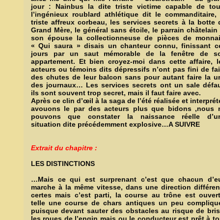
jour : Nainbus la dite triste victime capable de tou
l’ingénieux roublard athlétique dit le commanditaire, 
triste affreux corbeau, les services secrets à la botte 
Grand Mère, le général sans étoile, le parrain châtelain 
son épouse la collectionneuse de pièces de monnai
« Qui saura » disais un chanteur connu, finissant c
jours par un saut mémorable de la fenêtre de s
appartement. Et bien croyez-moi dans cette affaire, l
acteurs ou témoins dits dépressifs n’ont pas fini de fai
des chutes de leur balcon sans pour autant faire la u
des journaux… Les services secrets ont un sale défau
ils sont souvent trop secret, mais il faut faire avec.
Après ce clin d’œil à la saga de l’été réalisée et interpré
avouons le par des acteurs plus que bidons ,nous 
pouvons que constater la naissance réelle d’u
situation dite précédemment explosive…A SUIVRE
Extrait du chapitre :
LES DISTINCTIONS
…Mais ce qui est surprenant c’est que chacun d’e
marche à la même vitesse, dans une direction différen
certes mais c’est parti, la course au trône est ouvert
telle une course de chars antiques un peu compliqu
puisque devant sauter des obstacles au risque de bris
les roues de l’engin mais ou le conducteur est prêt à to