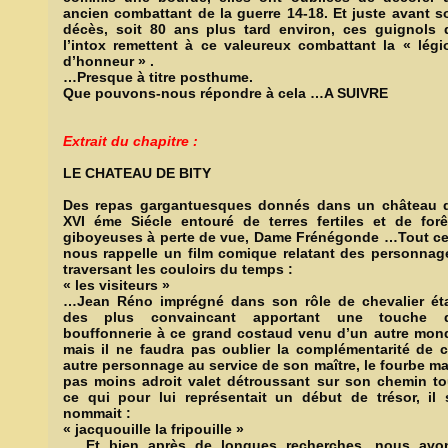
ancien combattant de la guerre 14-18. Et juste avant s
décès, soit 80 ans plus tard environ, ces guignols 
l’intox remettent à ce valeureux combattant la « légi
d’honneur » .
…Presque à titre posthume.
Que pouvons-nous répondre à cela …A SUIVRE
Extrait du chapitre :
LE CHATEAU DE BITY
Des repas gargantuesques donnés dans un château 
XVI éme Siécle entouré de terres fertiles et de forê
giboyeuses à perte de vue, Dame Frénégonde …Tout ce
nous rappelle un film comique relatant des personnag
traversant les couloirs du temps :
« les visiteurs »
…Jean Réno imprégné dans son rôle de chevalier éta
des plus convaincant apportant une touche 
bouffonnerie à ce grand costaud venu d’un autre mon
mais il ne faudra pas oublier la complémentarité de c
autre personnage au service de son maître, le fourbe ma
pas moins adroit valet détroussant sur son chemin to
ce qui pour lui représentait un début de trésor, il 
nommait :
« jacquouille la fripouille »
… Et bien après de longues recherches, nous avo