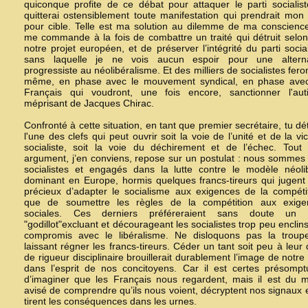
quiconque profite de ce débat pour attaquer le parti socialist
quitterai ostensiblement toute manifestation qui prendrait mon 
pour cible. Telle est ma solution au dilemme de ma conscienc
me commande à la fois de combattre un traité qui détruit selo
notre projet européen, et de préserver l’intégrité du parti social
sans laquelle je ne vois aucun espoir pour une alterna
progressiste au néolibéralisme. Et des milliers de socialistes fero
même, en phase avec le mouvement syndical, en phase avec
Français qui voudront, une fois encore, sanctionner l'aut
méprisant de Jacques Chirac.
Confronté à cette situation, en tant que premier secrétaire, tu dé
l'une des clefs qui peut ouvrir soit la voie de l’unité et de la vic
socialiste, soit la voie du déchirement et de l’échec. Tout
argument, j’en conviens, repose sur un postulat : nous sommes
socialistes et engagés dans la lutte contre le modèle néoli
dominant en Europe, hormis quelques francs-tireurs qui jugent
précieux d’adapter le socialisme aux exigences de la compétit
que de soumettre les règles de la compétition aux exige
sociales. Ces derniers préféreraient sans doute un p
"godillot"excluant et décourageant les socialistes trop peu enclin
compromis avec le libéralisme. Ne disloquons pas la troup
laissant régner les francs-tireurs. Céder un tant soit peu à leur 
de rigueur disciplinaire brouillerait durablement l’image de notre 
dans l’esprit de nos concitoyens. Car il est certes présomp
d’imaginer que les Français nous regardent, mais il est du 
avisé de comprendre qu’ils nous voient, décryptent nos signaux 
tirent les conséquences dans les urnes.