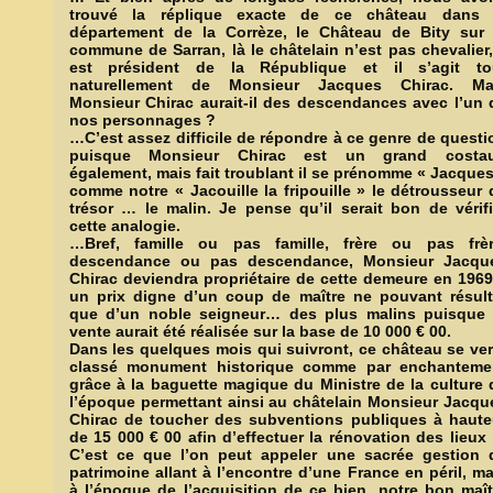
trouvé la réplique exacte de ce château dans 
département de la Corrèze, le Château de Bity sur 
commune de Sarran, là le châtelain n’est pas chevalier, 
est président de la République et il s’agit to
naturellement de Monsieur Jacques Chirac. Ma
Monsieur Chirac aurait-il des descendances avec l’un 
nos personnages ?
…C’est assez difficile de répondre à ce genre de questi
puisque Monsieur Chirac est un grand costa
également, mais fait troublant il se prénomme « Jacques
comme notre « Jacouille la fripouille » le détrousseur 
trésor … le malin. Je pense qu’il serait bon de vérifi
cette analogie.
…Bref, famille ou pas famille, frère ou pas frèr
descendance ou pas descendance, Monsieur Jacqu
Chirac deviendra propriétaire de cette demeure en 1969
un prix digne d’un coup de maître ne pouvant résult
que d’un noble seigneur… des plus malins puisque 
vente aurait été réalisée sur la base de 10 000 € 00.
Dans les quelques mois qui suivront, ce château se ver
classé monument historique comme par enchanteme
grâce à la baguette magique du Ministre de la culture 
l’époque permettant ainsi au châtelain Monsieur Jacqu
Chirac de toucher des subventions publiques à haute
de 15 000 € 00 afin d’effectuer la rénovation des lieux
C’est ce que l’on peut appeler une sacrée gestion 
patrimoine allant à l’encontre d’une France en péril, ma
à l’époque de l’acquisition de ce bien, notre bon maît