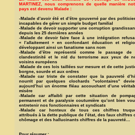
MARTINEZ, nous comprenons de quelle manière not
pays est devenu Malade :
-Malade d’avoir été et d’être gouverné par des politicie
incapables de gérer un simple budget familial
-Malade de devoir supporter une corruption grandissan
depuis les 25 dernières années
-Malade de devoir faire face à une intégration refusa
« l’allaitement » en confondant éducation et religio
développant ainsi un fanatisme sans nom
-Malade d’être représenté comme le passage de 
clandestinité et le nid du terrorisme aux yeux de n
voisins européens
-Malade de ces lois taillées sur mesure et de cette justi
borgne, sourde et aux ordres
-Malade car triste de constater que la pauvreté d’hi
nourrit par quelques clochards "volontaires" devie
aujourd’hui un énorme fléau accouchant d’une véritab
misère
-Malade car affaibli par cette situation de pompa
permanent et de paralysie coutumière qu’ont bien vou
entretenir nos fonctionnaires et syndicats
-Malade car honteux de tous ces chiffres truqu
attribués à la dette publique de l’état, des faux chiffres 
chômage et des hallucinants chiffres de la pauvreté…
Pour résumer :