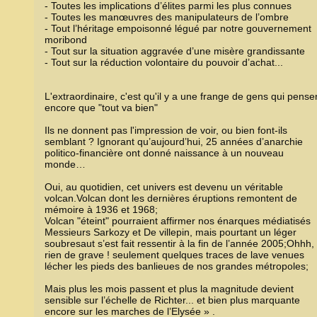
- Toutes les implications d’élites parmi les plus connues
- Toutes les manœuvres des manipulateurs de l’ombre
- Tout l’héritage empoisonné légué par notre gouvernement
moribond
- Tout sur la situation aggravée d’une misère grandissante
- Tout sur la réduction volontaire du pouvoir d’achat...
L'extraordinaire, c'est qu'il y a une frange de gens qui pense
encore que "tout va bien"
Ils ne donnent pas l'impression de voir, ou bien font-ils
semblant ? Ignorant qu’aujourd’hui, 25 années d’anarchie
politico-financière ont donné naissance à un nouveau
monde…
Oui, au quotidien, cet univers est devenu un véritable
volcan.Volcan dont les dernières éruptions remontent de
mémoire à 1936 et 1968;
Volcan "éteint" pourraient affirmer nos énarques médiatisés
Messieurs Sarkozy et De villepin, mais pourtant un léger
soubresaut s’est fait ressentir à la fin de l’année 2005;Ohhh,
rien de grave ! seulement quelques traces de lave venues
lécher les pieds des banlieues de nos grandes métropoles;
Mais plus les mois passent et plus la magnitude devient
sensible sur l’échelle de Richter... et bien plus marquante
encore sur les marches de l’Elysée » .