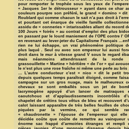
pour remporter le trophée sous les yeux de l’empere
« Jacques 1er le détrousseur » ayant dans ce char a
couleurs pourpre son préféré, le grand « domino » dit 
Roublard qui comme chacun le sait n’a pas droit à l’erre
et pourtant cet énarque de vieille famille collectionne
assidu de « conneries » intarissables allant du record d
100 Jours « foirés » au contrat d’emploi des plus bido
en passant par le lourd maniement de l’OPE contre l’ O
en revenant au lever-jeter du Capitalisme Français …enf
rien ne lui échappe, un vrai phénoméne politique d
plus laqué . Seul ou avec son empereur lui aussi fon
droit dans le mur à vitesse grand V sous le regard éba
mais néanmoins attendrissant de la ronde 
grassouillette « Martine » héritière « de l’or » qui avouo
le n’est plus une rose fraîche ni même une perle au bris
… L’autre conducteur c’est « nico » dit le petit tro
depuis quelques temps paraîtrait éloigné, comme faisa
campagne sur un gros nuage, mais le malheureux c
chevaux se sont emballés sous un jet de bom
lacrymogène appuyé d’un lancer de matraques 
caoutchouc et d’applaudissements incontrôlés d’
chapelet de crétins tous vêtus de bleu et recouvert d’
calot laissant apparaître de très belles feuilles de cho
piquées par la vermine, ce qui semble rav
« chaudronette » l’épouse de l’empereur qui elle
décidée coûte que coûte de remettre au vainqueur 
énorme sac frappé d’armoiries étranges et rempli 
pièces jaunies d’une monnaie disparue depuis bi