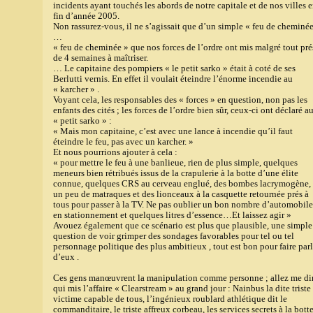
incidents ayant touchés les abords de notre capitale et de nos villes 
fin d’année 2005.
Non rassurez-vous, il ne s’agissait que d’un simple « feu de cheminée
…
« feu de cheminée » que nos forces de l’ordre ont mis malgré tout pré
de 4 semaines à maîtriser.
… Le capitaine des pompiers « le petit sarko » était à coté de ses
Berlutti vernis. En effet il voulait éteindre l’énorme incendie au
« karcher » .
Voyant cela, les responsables des « forces » en question, non pas les
enfants des cités ; les forces de l’ordre bien sûr, ceux-ci ont déclaré a
« petit sarko » :
« Mais mon capitaine, c’est avec une lance à incendie qu’il faut
éteindre le feu, pas avec un karcher. »
Et nous pourrions ajouter à cela :
« pour mettre le feu à une banlieue, rien de plus simple, quelques
meneurs bien rétribués issus de la crapulerie à la botte d’une élite
connue, quelques CRS au cerveau englué, des bombes lacrymogène,
un peu de matraques et des lionceaux à la casquette retournée prés à
tous pour passer à la TV. Ne pas oublier un bon nombre d’automobile
en stationnement et quelques litres d’essence…Et laissez agir »
Avouez également que ce scénario est plus que plausible, une simple
question de voir grimper des sondages favorables pour tel ou tel
personnage politique des plus ambitieux , tout est bon pour faire parl
d’eux .
Ces gens manœuvrent la manipulation comme personne ; allez me di
qui mis l’affaire « Clearstream » au grand jour : Nainbus la dite triste
victime capable de tous, l’ingénieux roublard athlétique dit le
commanditaire, le triste affreux corbeau, les services secrets à la bott