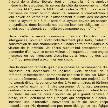
à celui de la droite libérale, tout en faisant la même apolog
même traité européen. Ils seront du côté du gouvernement Raf
et contre ATAC, avec le MEDEF et contre la CGT : pas facile 
partisans du "non" vivront douloureusement la contradiction 
leur devoir de vérité et leur attachement à l’unité des socialis
entre la loyauté due à leur parti et la loyauté envers les associa
et syndicats, dans lesquels nos statuts leur font obligation de mi
et qui, pour la plupart, sont déjà en campagne pour le
"non"
.
Dans cette adversité commune, faisons l’addition de
intelligences, pour en sortir collectivement plus forts, plutôt q
soustraction de nos chamailleries qui nous entraînerait dans le c
vicieux de la division. Je t’écris aujourd’hui précisément po
demander d’enrayer ce cercle vicieux où risquent de nous englue
menaces ou les injonctions disciplinaires à l’encontre des par
"non"; qui persistent à exprimer leur choix.
Que la direction rappelle qu’il n’y a qu’une seule campagne du 
socialiste est nécessaire et légitime. Cela découle de n
référendum interne dont personne ne conteste le résultat. Mais,
un parti démocratique comme le nôtre, même une majorité de 
ne saurait diriger la conscience des 1 % minoritaires, ni bâillonn
parole qu’ils expriment à titre personnel. A fortiori, person
contraindra au silence les 42 % de militants qui souhaitent la vic
du
"non"
. Au lieu de nous disputer, au plus grand bénéfice 
droite, et au détriment des Français qui comptent sur nous 
incarner une alternative, convenons plutôt de nous respe
mutuellement. Ne dramatisons pas notre divergence stratégiqu