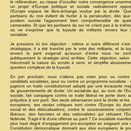
le référendum, au risque d’occulter notre convergence unanim
un projet d’Europe politique et sociale radicalement oppo
l’Europe espace de libre-échange voulue par la droite. Que
partisans du non évitent de hurler à la persécution, dès que
position suscite l’agacement bien compréhensible de quel
camarades. Et que les partisans du oui ne crient pas à la trahis
où ne s’exprime que la loyauté de militants envers leur i
socialiste.
Je pressens ici ton objection : même si notre différend n’es
stratégique, il a été tranché par le vote des militants, et la lo
envers le parti exigerait qu’aucun d’entre nous ne contr
publiquement la stratégie ainsi arrêtée. Cette objection, selon
méconnaît la nature du scrutin à venir, et simplifie abusiveme
question complexe de la loyauté.
En juin prochain, nous n’allons pas voter pour ou contre
candidats socialistes, pour ou contre un programme socialiste :
jugeons un traité constitutionnel adopté par une écrasante maj
de gouvernements de droite. Un socialiste qui, au nom de l’E
sociale, fait campagne contre ce traité libéral ne porte donc 
préjudice à son parti. Ses seuls adversaires sont la droite et les 
européens, ses seules critiques sont contre l’Europe du dum
social et des délocalisations, contre le souverainisme conjoin
libéraux, des fascistes et des nationalistes qui refusent l’E
fédérale. S’agit-il là d’une offense au parti ? Ce socialiste manifes
plus haut degré d’engagement pro-européen en exigeant une v
Constitution démocratique donnant aux élus européens le pou