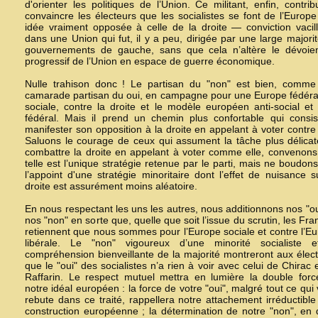
d'orienter les politiques de l’Union. Ce militant, enfin, contri
convaincre les électeurs que les socialistes se font de l’Europ
idée vraiment opposée à celle de la droite — conviction vacil
dans une Union qui fut, il y a peu, dirigée par une large majori
gouvernements de gauche, sans que cela n’altère le dévoie
progressif de l’Union en espace de guerre économique.
Nulle trahison donc ! Le partisan du
"non"
est bien, comme
camarade partisan du oui, en campagne pour une Europe fédéra
sociale, contre la droite et le modèle européen anti-social et 
fédéral. Mais il prend un chemin plus confortable qui consi
manifester son opposition à la droite en appelant à voter contre 
Saluons le courage de ceux qui assument la tâche plus délica
combattre la droite en appelant à voter comme elle, convenon
telle est l’unique stratégie retenue par le parti, mais ne boudon
l’appoint d'une stratégie minoritaire dont l’effet de nuisance s
droite est assurément moins aléatoire.
En nous respectant les uns les autres, nous additionnons nos "ou
nos "non" en sorte que, quelle que soit l’issue du scrutin, les Fra
retiennent que nous sommes pour l’Europe sociale et contre l’E
libérale. Le "non" vigoureux d’une minorité socialiste e
compréhension bienveillante de la majorité montreront aux élec
que le "oui" des socialistes n’a rien à voir avec celui de Chirac 
Raffarin. Le respect mutuel mettra en lumière la double for
notre idéal européen : la force de votre "oui", malgré tout ce qui
rebute dans ce traité, rappellera notre attachement irréductible
construction européenne ; la détermination de notre
"non"
, en 