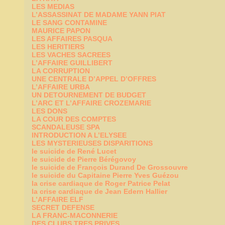
LES MEDIAS
L’ASSASSINAT DE MADAME YANN PIAT
LE SANG CONTAMINE
MAURICE PAPON
LES AFFAIRES PASQUA
LES HERITIERS
LES VACHES SACREES
L’AFFAIRE GUILLIBERT
LA CORRUPTION
UNE CENTRALE D’APPEL D’OFFRES
L’AFFAIRE URBA
UN DETOURNEMENT DE BUDGET
L’ARC ET L’AFFAIRE CROZEMARIE
LES DONS
LA COUR DES COMPTES
SCANDALEUSE SPA
INTRODUCTION A L’ELYSEE
LES MYSTERIEUSES DISPARITIONS
le suicide de René Lucet
le suicide de Pierre Bérégovoy
le suicide de François Durand De Grossouvre
le suicide du Capitaine Pierre Yves Guézou
la crise cardiaque de Roger Patrice Pelat
la crise cardiaque de Jean Edern Hallier
L’AFFAIRE ELF
SECRET DEFENSE
LA FRANC-MACONNERIE
DES CLUBS TRES PRIVES