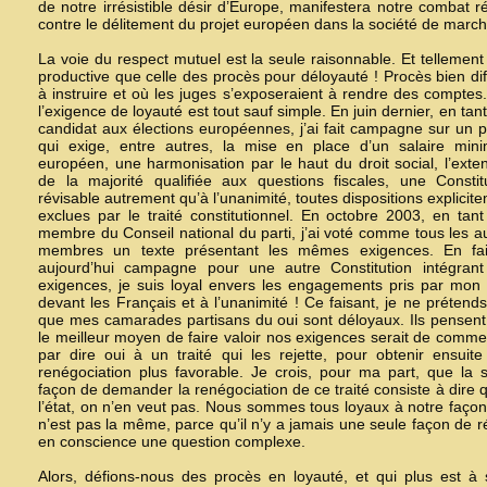
de notre irrésistible désir d’Europe, manifestera notre combat r
contre le délitement du projet européen dans la société de march
La voie du respect mutuel est la seule raisonnable. Et tellement
productive que celle des procès pour déloyauté ! Procès bien diff
à instruire et où les juges s’exposeraient à rendre des comptes
l’exigence de loyauté est tout sauf simple. En juin dernier, en tan
candidat aux élections européennes, j’ai fait campagne sur un p
qui exige, entre autres, la mise en place d’un salaire min
européen, une harmonisation par le haut du droit social, l’exte
de la majorité qualifiée aux questions fiscales, une Constit
révisable autrement qu’à l’unanimité, toutes dispositions explicit
exclues par le traité constitutionnel. En octobre 2003, en tan
membre du Conseil national du parti, j’ai voté comme tous les a
membres un texte présentant les mêmes exigences. En fai
aujourd’hui campagne pour une autre Constitution intégrant
exigences, je suis loyal envers les engagements pris par mon 
devant les Français et à l’unanimité ! Ce faisant, je ne prétend
que mes camarades partisans du oui sont déloyaux. Ils pensen
le meilleur moyen de faire valoir nos exigences serait de comm
par dire oui à un traité qui les rejette, pour obtenir ensuit
renégociation plus favorable. Je crois, pour ma part, que la 
façon de demander la renégociation de ce traité consiste à dire 
l’état, on n’en veut pas. Nous sommes tous loyaux à notre façon
n’est pas la même, parce qu’il n’y a jamais une seule façon de r
en conscience une question complexe.
Alors, défions-nous des procès en loyauté, et qui plus est à