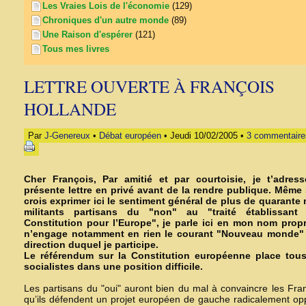
Les Vraies Lois de l'économie
(129)
Chroniques d'un autre monde
(89)
Une Raison d'espérer
(121)
Tous mes livres
LETTRE OUVERTE À FRANÇOIS
HOLLANDE
Par
J-Genereux
•
Débat européen
• Jeudi 10/02/2005 •
3 commentaire
Cher François, Par amitié et par courtoisie, je t’adress
présente lettre en privé avant de la rendre publique. Même 
crois exprimer ici le sentiment général de plus de quarante 
militants partisans du "non" au "traité établissant
Constitution pour l’Europe", je parle ici en mon nom propr
n’engage notamment en rien le courant "Nouveau monde" 
direction duquel je participe.
Le référendum sur la Constitution européenne place tous
socialistes dans une position difficile.
Les partisans du "oui" auront bien du mal à convaincre les Fra
qu’ils défendent un projet européen de gauche radicalement o