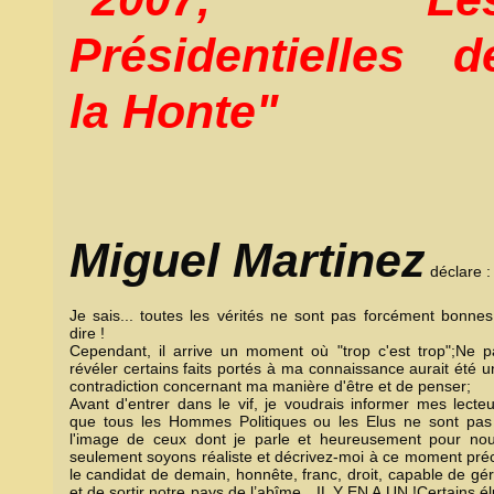
Présidentielles d
la Honte"
Miguel Martinez
déclare :
Je sais... toutes les vérités ne sont pas forcément bonnes
dire !
Cependant, il arrive un moment où "trop c'est trop";Ne p
révéler certains faits portés à ma connaissance aurait été 
contradiction concernant ma manière d'être et de penser;
Avant d'entrer dans le vif, je voudrais informer mes lecteu
que tous les Hommes Politiques ou les Elus ne sont pas
l'image de ceux dont je parle et heureusement pour nou
seulement soyons réaliste et décrivez-moi à ce moment préc
le candidat de demain, honnête, franc, droit, capable de gé
et de sortir notre pays de l’abîme…IL Y EN A UN !Certains é