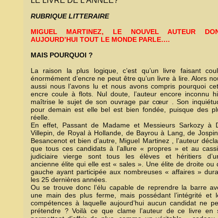
LE LIVRE DE L'ANNEE?
RUBRIQUE LITTERAIRE
MIGUEL MARTINEZ, LE NOUVEL AUTEUR DO
AUJOURD’HUI TOUT LE MONDE PARLE….
MAIS POURQUOI ?
La raison la plus logique, c’est qu’un livre faisant coul
énormément d’encre ne peut être qu’un livre à lire. Alors n
aussi nous l’avons lu et nous avons compris pourquoi cet
encre coule à flots. Nul doute, l’auteur encore inconnu hi
maîtrise le sujet de son ouvrage par cœur . Son inquiétu
pour demain est elle bel est bien fondée, puisque des pl
réelle.
En effet, Passant de Madame et Messieurs Sarkozy à 
Villepin, de Royal à Hollande, de Bayrou à Lang, de Jospin
Besancenot et bien d’autre, Miguel Martinez , l’auteur décl
que tous ces candidats à l’allure « propres » et au cassi
judiciaire vierge sont tous les élèves et héritiers d’u
ancienne élite qui elle est « sales ». Une élite de droite ou
gauche ayant participée aux nombreuses « affaires » dura
les 25 dernières années.
Ou se trouve donc l’élu capable de reprendre la barre av
une main des plus ferme, mais possédant l’intégrité et l
compétences à laquelle aujourd’hui aucun candidat ne pe
prétendre ? Voilà ce que clame l’auteur de ce livre en 