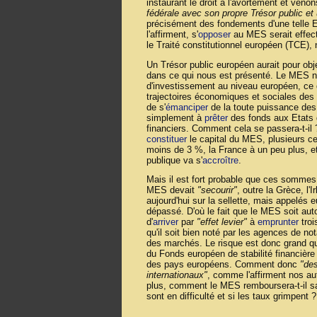
instaurant le droit à l'avortement et veno
fédérale avec son propre Trésor public e
précisément des fondements d'une telle Eur
l'affirment, s'
opposer
au MES serait effe
le Traité constitutionnel européen (TCE), 
Un Trésor public européen aurait pour obj
dans ce qui nous est présenté. Le MES n
d'investissement au niveau européen, ce q
trajectoires économiques et sociales des
de s'
émanciper
de la toute puissance des 
simplement à
prêter
des fonds aux Etats 
financiers. Comment cela se passera-t-il 
constituer
le capital du MES, plusieurs ce
moins de 3 %, la France à un peu plus, et
publique va s'
accroître
.
Mais il est fort probable que ces sommes 
MES devait
"secourir"
, outre la Grèce, l'
aujourd'hui sur la sellette, mais appelés 
dépassé. D'où le fait que le MES soit aut
d'
arriver
par
"effet levier"
à
emprunter
troi
qu'il soit bien noté par les agences de no
des marchés. Le risque est donc grand que
du Fonds européen de stabilité financière 
des pays européens. Comment donc
"des
internationaux"
, comme l'affirment nos au
plus, comment le MES remboursera-t-il sa 
sont en difficulté et si les taux grimpent ?