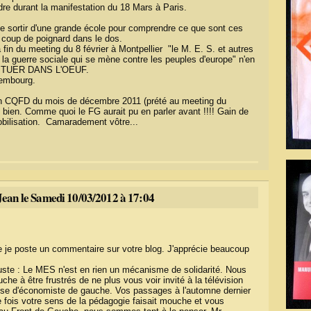
dre durant la manifestation du 18 Mars à Paris.
 de sortir d'une grande école pour comprendre ce que sont ces
n coup de poignard dans le dos.
a fin du meeting du 8 février à Montpellier "le M. E. S. et autres
la guerre sociale qui se mène contre les peuples d'europe" n'en
les TUER DANS L'OEUF.
xembourg.
mon CQFD du mois de décembre 2011 (prété au meeting du
s bien. Comme quoi le FG aurait pu en parler avant !!!! Gain de
mobilisation. Camaradement vôtre...
ean le Samedi 10/03/2012 à 17:04
ue je poste un commentaire sur votre blog. J'apprécie beaucoup
juste : Le MES n'est en rien un mécanisme de solidarité. Nous
 à être frustrés de ne plus vous voir invité à la télévision
alyse d'économiste de gauche. Vos passages à l'automne dernier
e fois votre sens de la pédagogie faisait mouche et vous