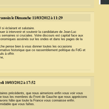
raussin le Dimanche 11/03/2012 à 11:29
si éclairant et salutaire.
er à intervenir et soutenir la candidature de Jean-Luc
semaines si cruciales. Votre discours est capital face aux
onomiques assénés sur les ondes et dans les pages de la
che pense bien à vous donner toutes les occasions
ternative historique que ce rassemblement politique du FdG et
s à offrir.
me,
di 10/03/2012 à 17:52
ires précédents, que nous aimerions enfin vous voir vous
me tous les membres du Front de Gauche que nous apprécions
avons hâte que toute la France vous connaisse enfin.
ormidable que vous faîtes.