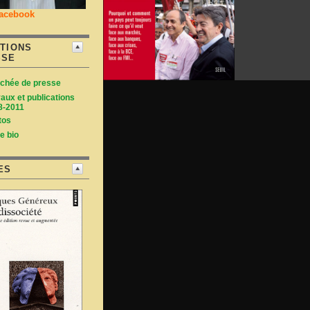
acebook
TIONS
SSE
achée de presse
aux et publications
8-2011
tos
e bio
ES