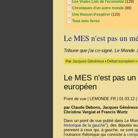
Les Vraies Lois de l'économie
(128)
Chroniques d'un autre monde
(89)
Une Raison d'espérer
(120)
Tous mes livres
Le MES n'est pas un mé
Tribune que j'ai co-signé. Le Monde .f
Par
Jacques Généreux
•
Débat européen
•
Le MES n'est pas un 
européen
Point de vue
| LEMONDE.FR | 01.03.12 |
par Claude Debons, Jacques Généreux, J
Christine Vergiat et Francis Wurtz
Dans un point de vue publié dans
Le Mon
historique de la gauche
"), des députés e
prennent à ceux qui, à gauche, se sont 
l'outrance rhétorique qui consiste à
compa