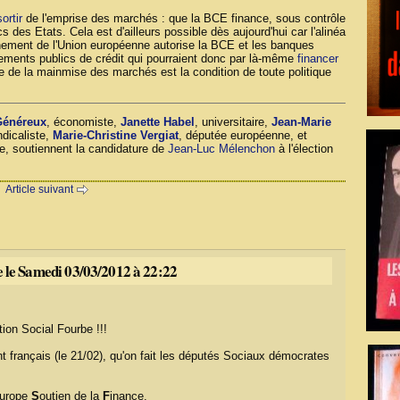
sortir
de l'emprise des marchés : que la BCE finance, sous contrôle
s des Etats. Cela est d'ailleurs possible dès aujourd'hui car l'alinéa
ionnement de l'Union européenne autorise la BCE et les banques
ements publics de crédit qui pourraient donc par là-même
financer
e de la mainmise des marchés est la condition de toute politique
Généreux
, économiste,
Janette Habel
, universitaire,
Jean-Marie
ndicaliste,
Marie-Christine Vergiat
, députée européenne, et
e, soutiennent la candidature de
Jean-Luc Mélenchon
à l'élection
Article suivant
 le Samedi 03/03/2012 à 22:22
on Social Fourbe !!!
t français (le 21/02), qu'on fait les députés Sociaux démocrates
urope
S
outien de la
F
inance.