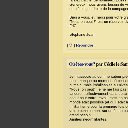
faisiez gagner de nombreux points
Généreux, nous avons besoin de vo
dernière ligne droite de la campagne 
Bien à vous, et merci pour votre gra
"Nous on peut !" est un réservoir d
FdG.
Stéphane Jean
|
|
Répondre
Où êtes-vous?
par Cécile le Sa
Je m'associe au commentateur préc
nous manque au moment où beaucou
humain, mais irréalisables au nivea
"Nous, on peut", je ne me fais pas
lanceront effectivement dans cette l
coeur pour votre travail; c'est en p
monde était possible (et qu'il étai
militantisme pour la première fois 
voir prochainement sur un écran ou 
grand besoin...
Amitiés néo-militantes.