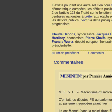
Il existe pourtant une autre solution pour
démocratique européen, les déficits public
2 de l'article 123 du Traité sur le fonct
centrales nationales à
prêter
aux établiss
les déficits publics.
Sortir
la dette publiqu
progressiste.
Claude Debons
, syndicaliste,
Jacques 
Harribey
, économiste,
Pierre Khalfa
, sy
Francis Wurtz
, député européen honorair
présidentielle.
Article précédent
Commenter
Commentaires
MESENFIN!
par Pannier Annie
M. E. S. F. = Mécanisme d'Eradicati
Q'on fait les députés PS au parlemen
au parlement européen avant hier =
Ils ont
M
angé (dans la main) d'une
E