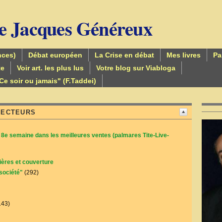
de Jacques Généreux
nces)
Débat européen
La Crise en débat
Mes livres
Pa
te
Voir art. les plus lus
Votre blog sur Viabloga
Ce soir ou jamais" (F.Taddei)
LECTEURS
8e semaine dans les meilleures ventes (palmares Tite-Live-
ières et couverture
ssociété"
(292)
143)