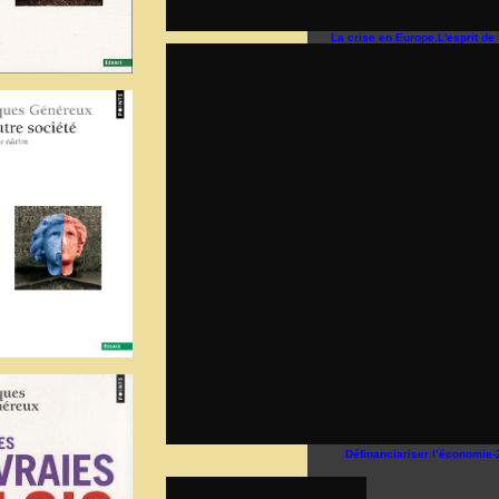
La crise en Europe.L'esprit de
Définanciariser l’économie-