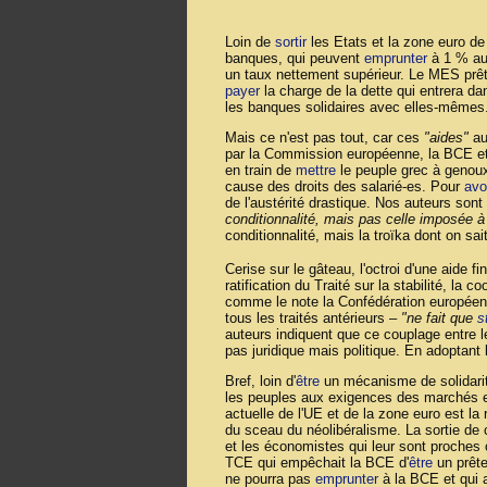
Loin de
sortir
les Etats et la zone euro de
banques, qui peuvent
emprunter
à 1 % au
un taux nettement supérieur. Le MES prêt
payer
la charge de la dette qui entrera dan
les banques solidaires avec elles-mêmes
Mais ce n'est pas tout, car ces
"aides"
au
par la Commission européenne, la BCE et l
en train de
mettre
le peuple grec à genoux 
cause des droits des salarié-es. Pour
avo
de l'austérité drastique. Nos auteurs sont
conditionnalité, mais pas celle imposée à
conditionnalité, mais la troïka dont on sai
Cerise sur le gâteau, l'octroi d'une aide f
ratification du Traité sur la stabilité, la 
comme le note la Confédération européen
tous les traités antérieurs –
"ne fait que
s
auteurs indiquent que ce couplage entre 
pas juridique mais politique. En adoptant
Bref, loin d'
être
un mécanisme de solidari
les peuples aux exigences des marchés et
actuelle de l'UE et de la zone euro est la
du sceau du néolibéralisme. La sortie de
et les économistes qui leur sont proches 
TCE qui empêchait la BCE d'
être
un prête
ne pourra pas
emprunter
à la BCE et qui 