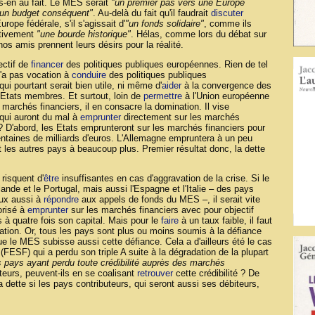
ns-en au fait. Le MES serait
"un premier pas vers une Europe
t un budget conséquent"
. Au-delà du fait qu'il faudrait
discuter
ope fédérale, s'il s'agissait d'
"un fonds solidaire"
, comme ils
ctivement
"une bourde historique"
. Hélas, comme lors du débat sur
nos amis prennent leurs désirs pour la réalité.
ectif de
financer
des politiques publiques européennes. Rien de tel
'a pas vocation à
conduire
des politiques publiques
ui pourtant serait bien utile, ni même d'
aider
à la convergence des
 Etats membres. Et surtout, loin de
permettre
à l'Union européenne
marchés financiers, il en consacre la domination. Il vise
qui auront du mal à
emprunter
directement sur les marchés
? D'abord, les Etats emprunteront sur les marchés financiers pour
ntaines de milliards d'euros. L'Allemagne empruntera à un peu
 les autres pays à beaucoup plus. Premier résultat donc, la dette
risquent d'
être
insuffisantes en cas d'aggravation de la crise. Si le
Irlande et le Portugal, mais aussi l'Espagne et l'Italie – des pays
eux aussi à
répondre
aux appels de fonds du MES –, il serait vite
orisé à
emprunter
sur les marchés financiers avec pour objectif
s à quatre fois son capital. Mais pour le
faire
à un taux faible, il faut
tation. Or, tous les pays sont plus ou moins soumis à la défiance
 le MES subisse aussi cette défiance. Cela a d'ailleurs été le cas
(FESF) qui a perdu son triple A suite à la dégradation de la plupart
 pays ayant perdu toute crédibilité auprès des marchés
teurs, peuvent-ils en se coalisant
retrouver
cette crédibilité ? De
dette si les pays contributeurs, qui seront aussi ses débiteurs,