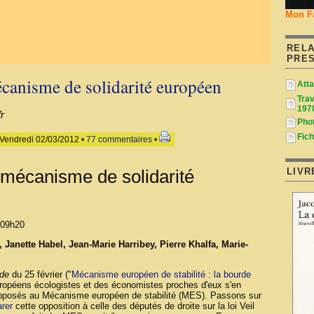
Mon F
RELA
PRE
canisme de solidarité européen
Att
Trav
197
r
Pho
Fich
 Vendredi 02/03/2012 •
77 commentaires
•
LIVR
mécanisme de solidarité
 09h20
anette Habel, Jean-Marie Harribey, Pierre Khalfa, Marie-
de
du 25 février ("
Mécanisme européen de stabilité : la bourde
uropéens écologistes et des économistes proches d'eux s'en
opposés au Mécanisme européen de stabilité (MES). Passons sur
rer
cette opposition à celle des députés de droite sur la loi Veil