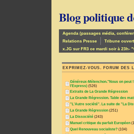
Blog politique 
Agenda (passages média, confére
Relations Presse
Tribune ouver
x.JG sur FR3 ce mardi soir à 23h- "
EXPRIMEZ-VOUS. FORUM DES 
Généreux-Mélenchon."Nous on peut ! 
l'Express)
(526)
Extraits de La Grande Régression
La Grande Régression. Table des mat
"L'Autre société". La suite de "La Di
La Grande Régression
(251)
La Dissociété
(243)
Manuel critique du parfait Européen
(
Quel Renouveau socialiste?
(104)