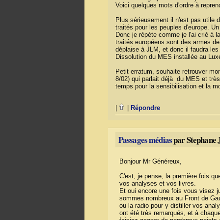
Voici quelques mots d'ordre à repren
Plus sérieusement il n'est pas utile
traités pour les peuples d'europe. U
Donc je répète comme je l'ai crié à l
traités européens sont des armes de 
déplaise à JLM, et donc il faudra 
Dissolution du MES installée au Lu
Petit erratum, souhaite retrouver 
8/02) qui parlait déjà du MES et trè
temps pour la sensibilisation et la 
|
|
Répondre
Passages médias
par Stephane J
Bonjour Mr Généreux,
C'est, je pense, la première fois q
vos analyses et vos livres.
Et oui encore une fois vous visez 
sommes nombreux au Front de Gauche
ou la radio pour y distiller vos an
ont été très remarqués, et à chaqu