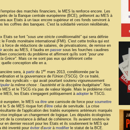
 l'emprise des marchés financiers, le MES la renforce encore. Les
près de la Banque centrale européenne (BCE), prêteront au MES à
era aux Etats à un taux encore supérieur et ces fonds serviront à
s les coffres des banques. C'est la solidarité version néolibérale,
.
x Etats se font
"sous une stricte conditionnalit
é
"
qui sera définie
e Fonds monétaire international (FMI). C'est cette troïka qui est
à force de réductions de salaires, de privatisations, de remise en
ir
accès au MES, il faudra en
passer
sous les fourches caudines
 bien conscients du problème et affirment qu'ils sont
"pour une
 la Grèce"
. Mais ce ne sont pas eux qui définiront cette
t quelle conception elle en a.
er
inancière sera, à
partir
du 1
mars 2013, conditionnée par la
coordination et la gouvernance de l'Union (TSCG). Or ce traité,
ne des syndicats – qui avait pourtant soutenu vigoureusement
tipuler
la même chose : l'austérité et la discipline budgétaire"
. Nos
le MES et le TSCG n'a pas de valeur légale. Mais le problème n'est
 le MES, les Etats s'engagent politiquement à
adopter
le TSCG.
té européen, le MES va
être
une camisole de force pour
soumettre
 le S de MES risque fort d'
être
celui de servitude. La crise
 résultante de l'application des traités européens antérieurs marqués
 crise implique un changement de logique. Les députés écologistes
ont de la constance à défaut de cohérence. Ils avaient soutenu le
ur en dernier ressort pour les Etats et ils soutiennent le MES qui
a été inventé pour
éviter
d'
avoir
à
modifier
le statut de la BCE.