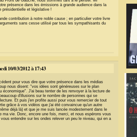
 au Front de Gauche, nous sommes tant à le penser. Mr
tre présence dans les émissions à grande audience dans la
présidentielle et législative !
nde contribution à notre noble cause ; en particulier votre livre
'arguments sans cesse utilisé par tous les sympathisants du
medi 10/03/2012 à 17:43
édent pour vous dire que votre présence dans les médias
p nous disent: "vos idées sont généreuses sur le plan
u économique". J'ai beau tenter de les renvoyer à la lecture de
 beaucoup d'illusions sur le nombre de personnes qui se
ecture. Et puis j'en profite aussi pour vous remercier de tout
artie grâce à vos vidéos que j'ai été convaincue qu'un autre
t même déjà là) et que je me suis lancée modestement dans le
de ma vie. Donc, encore une fois, merci, et nous espérons vous
vous entendre sur les ondes relever un peu le niveau, qui en a