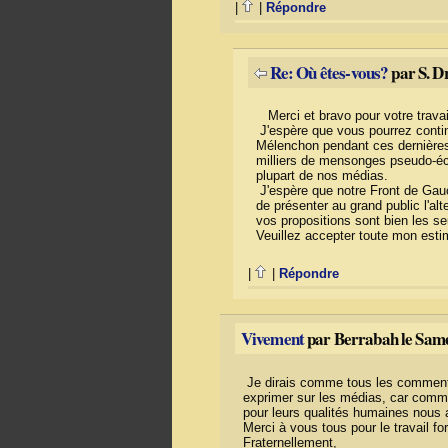
|
|
Répondre
Re: Où êtes-vous?
par S. D
Merci et bravo pour votre travail 
J'espère que vous pourrez continu
Mélenchon pendant ces dernières 
milliers de mensonges pseudo-éc
plupart de nos médias.
J'espère que notre Front de Gau
de présenter au grand public l'al
vos propositions sont bien les seul
Veuillez accepter toute mon esti
|
|
Répondre
Vivement
par Berrabah le Same
Je dirais comme tous les commenta
exprimer sur les médias, car com
pour leurs qualités humaines nous 
Merci à vous tous pour le travail f
Fraternellement,