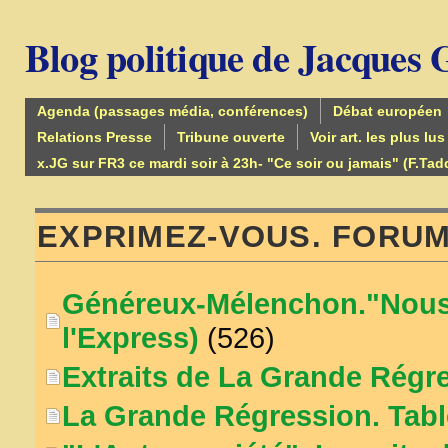
Blog politique de Jacques
Agenda (passages média, conférences)
Débat européen
Relations Presse
Tribune ouverte
Voir art. les plus lus
x.JG sur FR3 ce mardi soir à 23h- "Ce soir ou jamais" (F.Tad
EXPRIMEZ-VOUS. FORU
Généreux-Mélenchon."Nous o
l'Express)
(526)
Extraits de La Grande Régr
La Grande Régression. Tabl